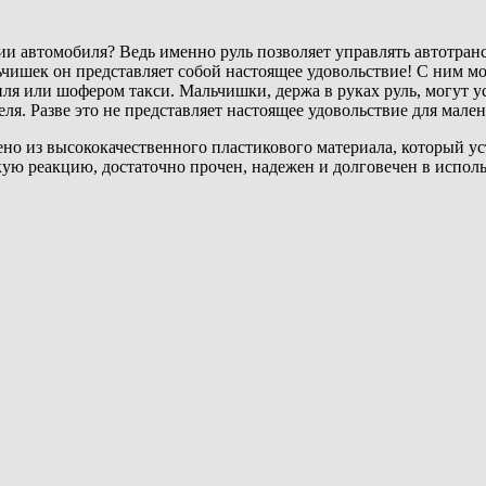
ии автомобиля? Ведь именно руль позволяет управлять автотран
льчишек он представляет собой настоящее удовольствие! С ним м
иля или шофером такси. Мальчишки, держа в руках руль, могут ус
я. Разве это не представляет настоящее удовольствие для мале
ено из высококачественного пластикового материала, который 
кую реакцию, достаточно прочен, надежен и долговечен в испол